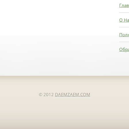
Глав
О На
Пол
Обра
© 2012
DAEMZAEM.COM