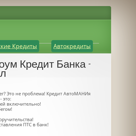
ские Кредиты
Автокредиты
ум Кредит Банка -
ёл
ег? Это не проблема! Кредит АвтоМАНИя
 это:
блей включительно!
бегом!
оручительства!
ставления ПТС в банк!