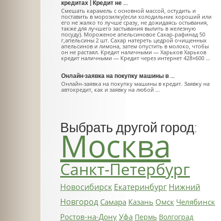
кредитах | Кредит не ...
Смешать карамель с основной массой, остудить и
поставить в морозилку(если холодильник хороший или
его не жалко то лучше сразу, не дожидаясь остывания,
также для лучшего застывания вылить в железную
посуду). Мороженое апельсиновое Сахар-рафинад 50
г,апельсины 2 шт. Сахар натереть цедрой очищенных
апельсинов и лимона, затем опустить в молоко, чтобы
он не растаял. Кредит наличными — Харьков Харьков
кредит наличными — Кредит через интернет 428×600 ...
Онлайн-заявка на покупку машины в ...
Онлайн-заявка на покупку машины в кредит. Заявку на
автокредит, как и заявку на любой ...
Выбрать другой город:
Москва
Санкт-Петербург
Новосибирск
Екатеринбург
Нижний
Новгород
Самара
Казань
Омск
Челябинск
Ростов-на-Дону
Уфа
Пермь
Волгоград