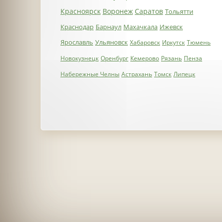
Красноярск
Воронеж
Саратов
Тольятти
Краснодар
Барнаул
Махачкала
Ижевск
Ярославль
Ульяновск
Хабаровск
Иркутск
Тюмень
Новокузнецк
Оренбург
Кемерово
Рязань
Пенза
Набережные Челны
Астрахань
Томск
Липецк