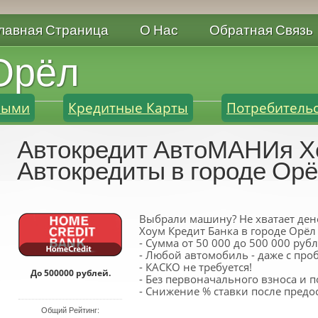
лавная Страница
О Нас
Обратная Связь
Орёл
ными
Кредитные Карты
Потребитель
Автокредит АвтоМАНИя Хо
Автокредиты в городе Ор
Выбрали машину? Не хватает ден
Хоум Кредит Банка в городе Орёл -
- Сумма от 50 000 до 500 000 ру
- Любой автомобиль - даже с про
- КАСКО не требуется!
До 500000 рублей.
- Без первоначального взноса и п
- Снижение % ставки после предо
Общий Рейтинг: