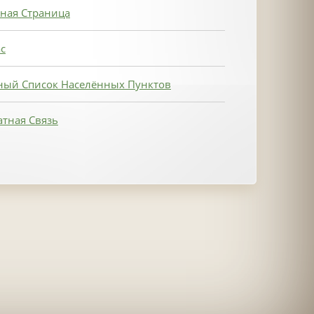
ная Страница
с
ный Список Населённых Пунктов
тная Связь